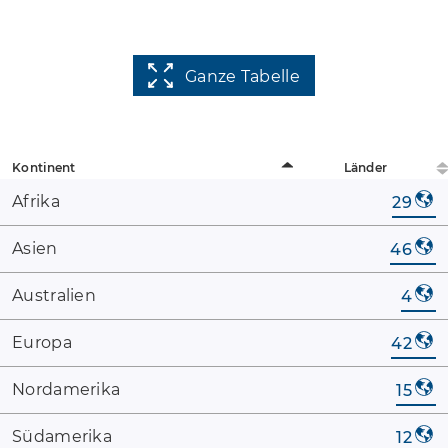
Ganze Tabelle
Kontinent
Länder
Afrika
29
Asien
46
Australien
4
Europa
42
Nordamerika
15
Südamerika
12