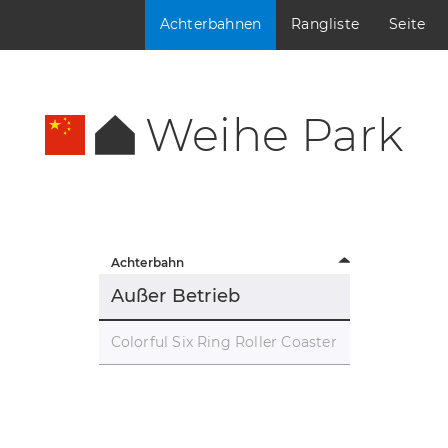
Achterbahnen
Rangliste
Seite
Weihe Park
Achterbahn
Außer Betrieb
Colorful Six Ring Roller Coaster