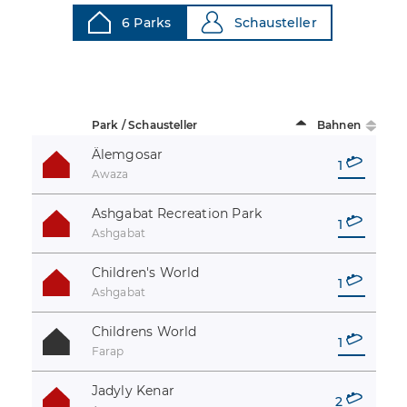
6 Parks
Schausteller
Park / Schausteller
Bahnen
Älemgosar
1
Awaza
Ashgabat Recreation Park
1
Ashgabat
Children's World
1
Ashgabat
Childrens World
1
Farap
Jadyly Kenar
2