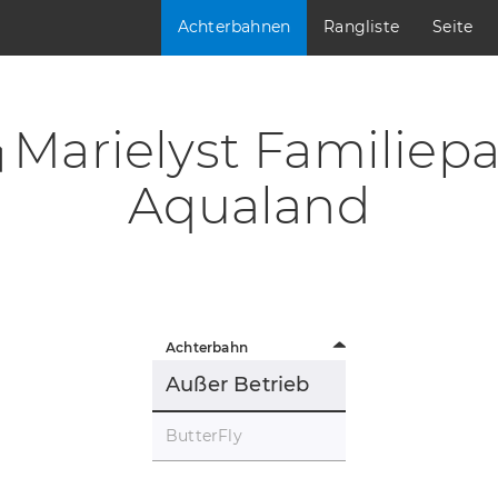
Achterbahnen
Rangliste
Seite
Marielyst Familiepa
Aqualand
Achterbahn
Außer Betrieb
ButterFly