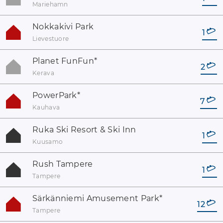
Mariehamn
Nokkakivi Park
1
Lievestuore
Planet FunFun
*
2
Kerava
PowerPark
*
7
Kauhava
Ruka Ski Resort & Ski Inn
1
Kuusamo
Rush Tampere
1
Tampere
Särkänniemi Amusement Park
*
12
Tampere