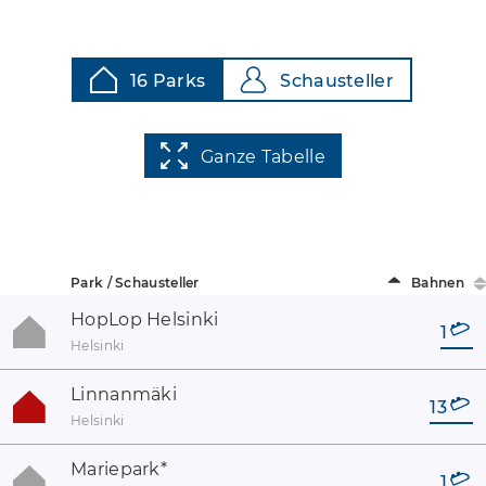
16 Parks
Schausteller
Ganze Tabelle
Park / Schausteller
Bahnen
HopLop Helsinki
1
Helsinki
Linnanmäki
13
Helsinki
Mariepark
*
1