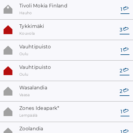
Tivoli Mokia Finland
1
Hauho
Tykkimäki
3
Kouvola
Vauhtipuisto
1
Oulu
Vauhtipuisto
2
Oulu
Wasalandia
2
Vaasa
Zones Ideapark
*
1
Lempäälä
Zoolandia
1