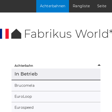
Achterbahnen
Rangliste
Seite
Fabrikus World
Achterbahn
In Betrieb
Brucomela
EuroLoop
Eurospeed