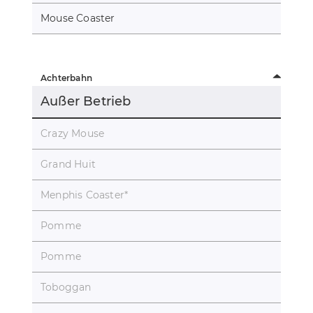
Mouse Coaster
Achterbahn
Außer Betrieb
Crazy Mouse
Grand Huit
Menphis Coaster
*
Pomme
Pomme
Toboggan