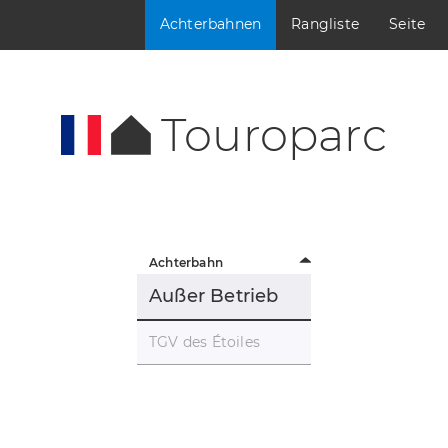
Achterbahnen
Rangliste
Seite
Touroparc
Achterbahn
Außer Betrieb
TGV des Étoiles