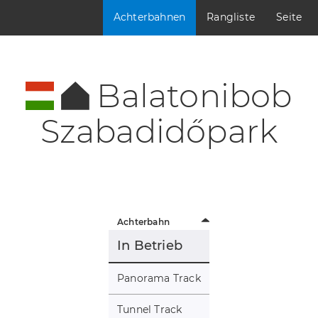
Achterbahnen
Rangliste
Seite
Balatonibob
Szabadidőpark
Achterbahn
In Betrieb
Panorama Track
Tunnel Track