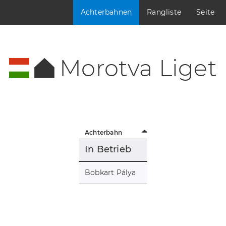
Achterbahnen
Rangliste
Seite
Morotva Liget
Achterbahn
In Betrieb
Bobkart Pálya