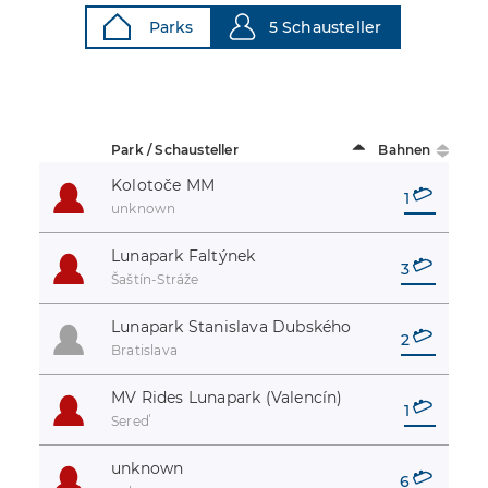
Parks
5 Schausteller
Park / Schausteller
Bahnen
Kolotoče MM
1
unknown
Lunapark Faltýnek
3
Šaštín-Stráže
Lunapark Stanislava Dubského
2
Bratislava
MV Rides Lunapark (Valencín)
1
Sereď
unknown
6