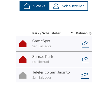
3 Parks
Schausteller
Park / Schausteller
Bahnen
GameSpot
1
San Salvador
Sunset Park
1
La Libertad
Teleferico San Jacinto
2
San Salvador