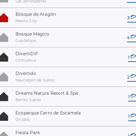
Las Jarretaderas
Bosque de Aragón
3
Mexico City
Bosque Mágico
4
Guadalupe
DivertiDIF
1
Chihuahua
Divertido
2
Naucalpan de Juárez
Dreams Natura Resort & Spa
1
Benito Juarez
Ecoparque Cerro de Escamela
1
Orizaba
Fiesta Park