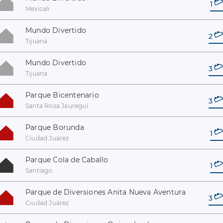
1
Mexicali
Mundo Divertido
2
Tijuana
Mundo Divertido
3
Tijuana
Parque Bicentenario
3
Santa Rosa Jaureguí
Parque Borunda
1
Ciudad Juárez
Parque Cola de Caballo
1
Santiago
Parque de Diversiones Anita Nueva Aventura
3
Ciudad Juárez