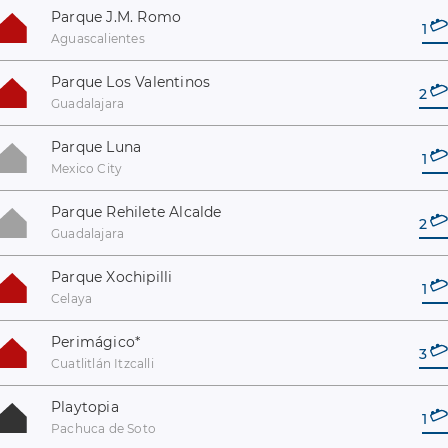
Parque J.M. Romo
1
Aguascalientes
Parque Los Valentinos
2
Guadalajara
Parque Luna
1
Mexico City
Parque Rehilete Alcalde
2
Guadalajara
Parque Xochipilli
1
Celaya
Perimágico
*
3
Cuatlitlán Itzcalli
Playtopia
1
Pachuca de Soto