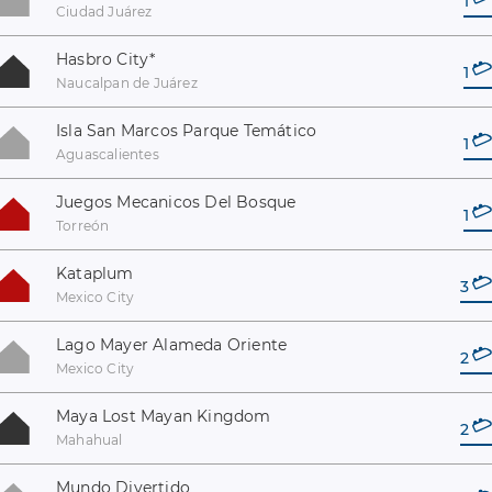
1
Ciudad Juárez
Hasbro City
*
1
Naucalpan de Juárez
Isla San Marcos Parque Temático
1
Aguascalientes
Juegos Mecanicos Del Bosque
1
Torreón
Kataplum
3
Mexico City
Lago Mayer Alameda Oriente
2
Mexico City
Maya Lost Mayan Kingdom
2
Mahahual
Mundo Divertido