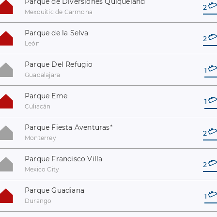
Parque de Diversiones Quiqueland
2
Mexquitic de Carmona
Parque de la Selva
2
León
Parque Del Refugio
1
Guadalajara
Parque Eme
1
Culiacán
Parque Fiesta Aventuras
*
2
Monterrey
Parque Francisco Villa
2
Mexico City
Parque Guadiana
1
Durango