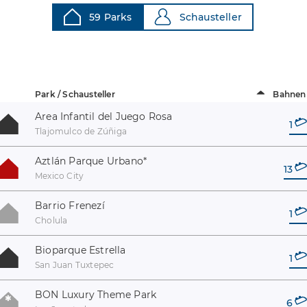
59 Parks
Schausteller
Park / Schausteller
Bahnen
Area Infantil del Juego Rosa
1
Tlajomulco de Zúñiga
Aztlán Parque Urbano
*
13
Mexico City
Barrio Frenezí
1
Cholula
Bioparque Estrella
1
San Juan Tuxtepec
BON Luxury Theme Park
6