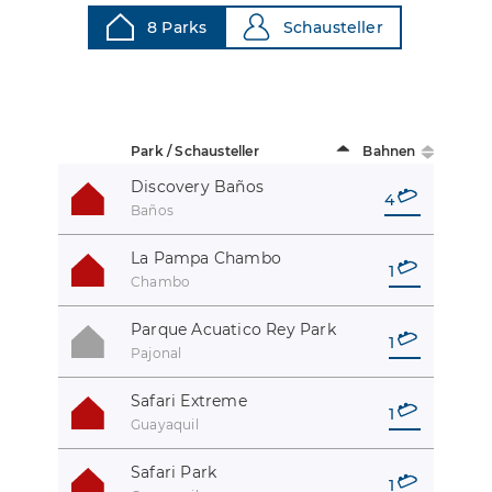
8 Parks
Schausteller
Park / Schausteller
Bahnen
Discovery Baños
4
Baños
La Pampa Chambo
1
Chambo
Parque Acuatico Rey Park
1
Pajonal
Safari Extreme
1
Guayaquil
Safari Park
1